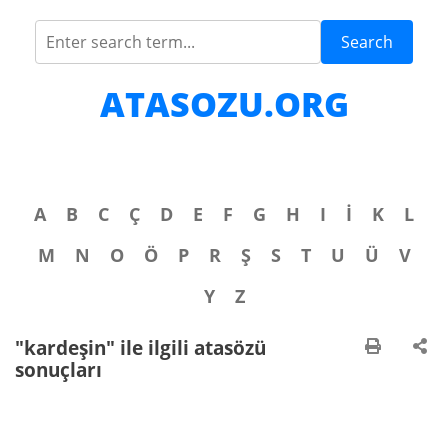
Search
ATASOZU.ORG
A
B
C
Ç
D
E
F
G
H
I
İ
K
L
M
N
O
Ö
P
R
Ş
S
T
U
Ü
V
Y
Z
"kardeşin" ile ilgili atasözü
sonuçları