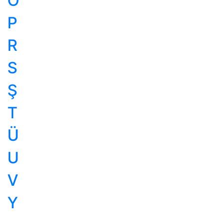
Ö
P
R
S
Ş
T
Ü
U
V
Y