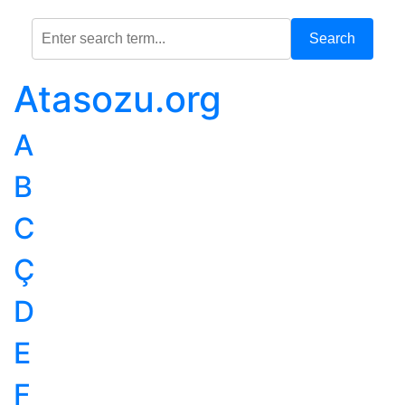
Search
Atasozu.org
A
B
C
Ç
D
E
F