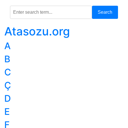
Search
Atasozu.org
A
B
C
Ç
D
E
F