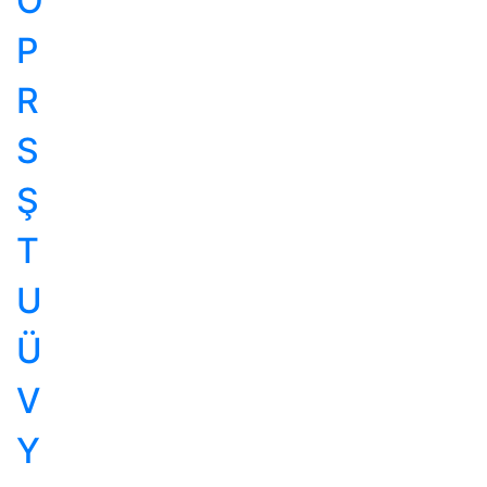
O
P
R
S
Ş
T
U
Ü
V
Y