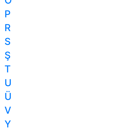
Ö
P
R
S
Ş
T
U
Ü
V
Y