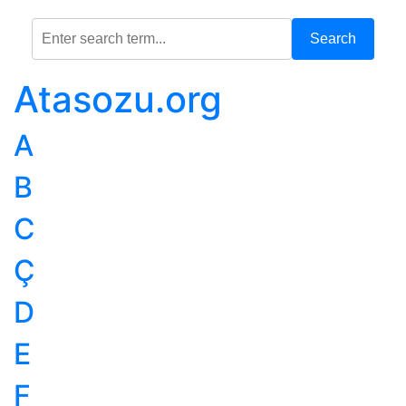
Search
Atasozu.org
A
B
C
Ç
D
E
F