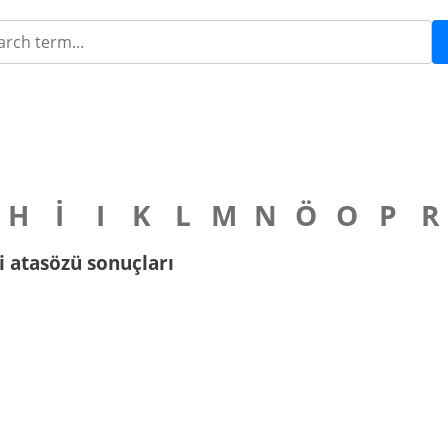
H
İ
I
K
L
M
N
Ö
O
P
R
gili atasözü sonuçları