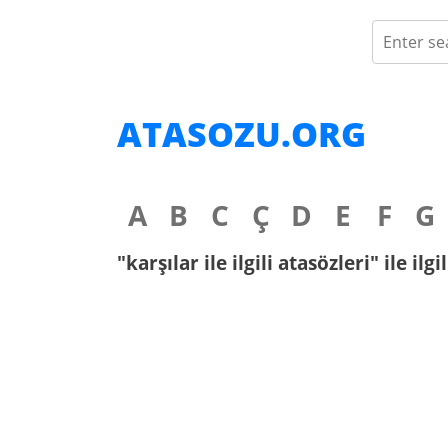
ATASOZU.ORG
A
B
C
Ç
D
E
F
G
"karşılar ile ilgili atasözleri" ile il