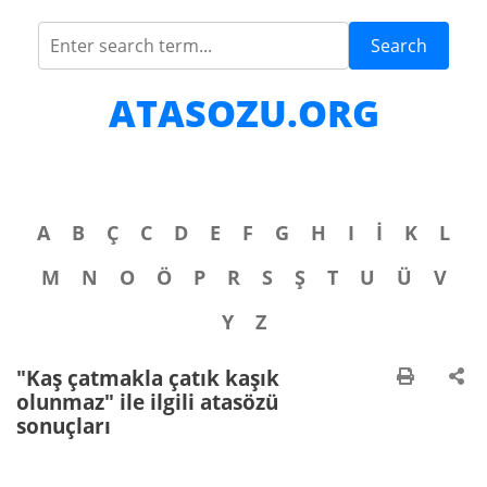
Search
ATASOZU.ORG
A
B
Ç
C
D
E
F
G
H
I
İ
K
L
M
N
O
Ö
P
R
S
Ş
T
U
Ü
V
Y
Z
"Kaş çatmakla çatık kaşık
olunmaz" ile ilgili atasözü
sonuçları