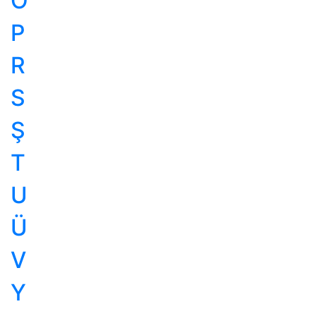
Ö
P
R
S
Ş
T
U
Ü
V
Y