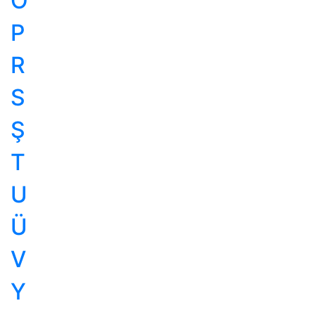
O
P
R
S
Ş
T
U
Ü
V
Y