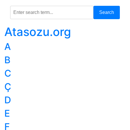
Search
Atasozu.org
A
B
C
Ç
D
E
F