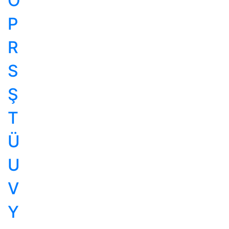
Ö
P
R
S
Ş
T
Ü
U
V
Y