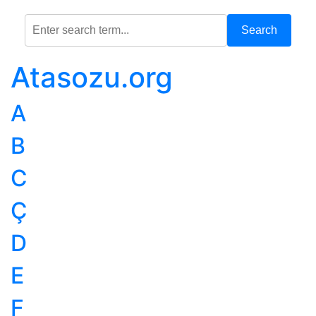
Search
Atasozu.org
A
B
C
Ç
D
E
F