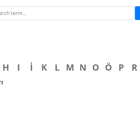
H
I
İ
K
L
M
N
O
Ö
P
R
rı