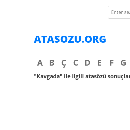
ATASOZU.ORG
A
B
Ç
C
D
E
F
G
"Kavgada" ile ilgili atasözü sonuçla