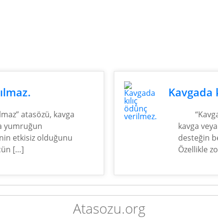
ılmaz.
Kavgada k
lmaz” atasözü, kavga
“Kavga
da yumruğun
kavga veya
nin etkisiz olduğunu
desteğin b
ücün […]
Özellikle z
Atasozu.org