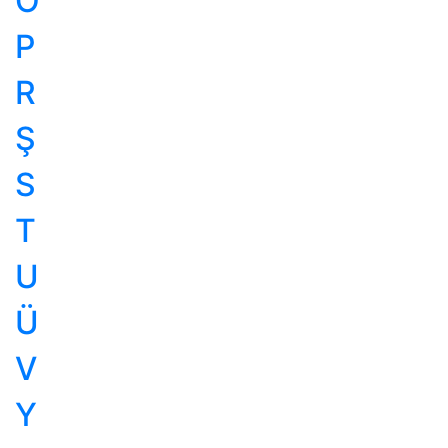
Ö
P
R
Ş
S
T
U
Ü
V
Y