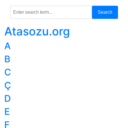
Search
Atasozu.org
A
B
C
Ç
D
E
F