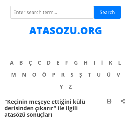
Search
ATASOZU.ORG
A
B
Ç
C
D
E
F
G
H
I
İ
K
L
M
N
O
Ö
P
R
S
Ş
T
U
Ü
V
Y
Z
"Keçinin meşeye ettiğini külü
derisinden çıkarır" ile ilgili
atasözü sonuçları