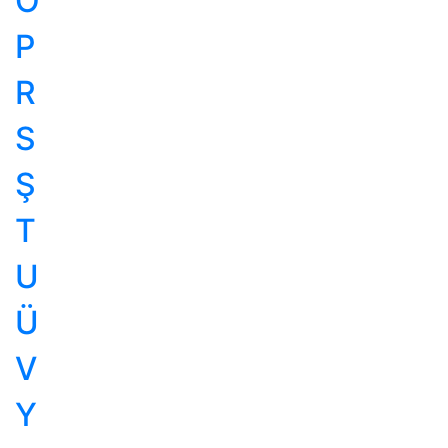
Ö
P
R
S
Ş
T
U
Ü
V
Y