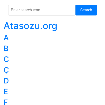
Search
Atasozu.org
A
B
C
Ç
D
E
F