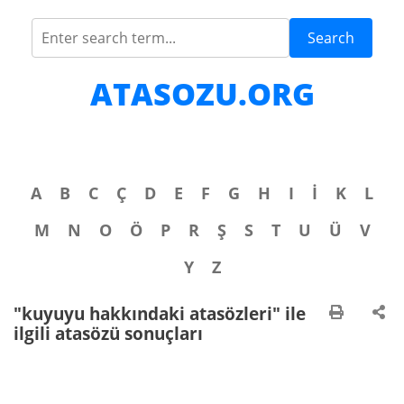
Search
ATASOZU.ORG
A
B
C
Ç
D
E
F
G
H
I
İ
K
L
M
N
O
Ö
P
R
Ş
S
T
U
Ü
V
Y
Z
"kuyuyu hakkındaki atasözleri" ile
ilgili atasözü sonuçları