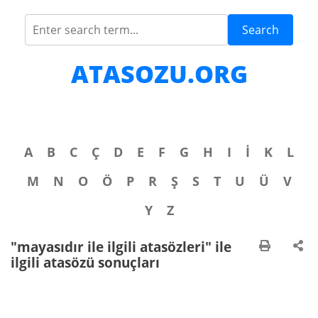
Search
ATASOZU.ORG
A
B
C
Ç
D
E
F
G
H
I
İ
K
L
M
N
O
Ö
P
R
Ş
S
T
U
Ü
V
Y
Z
"mayasıdır ile ilgili atasözleri" ile
ilgili atasözü sonuçları