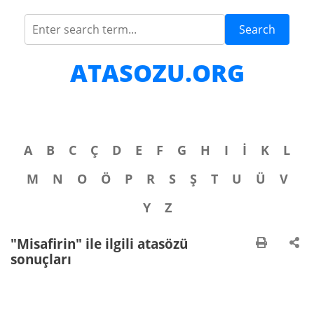
Search
ATASOZU.ORG
A
B
C
Ç
D
E
F
G
H
I
İ
K
L
M
N
O
Ö
P
R
S
Ş
T
U
Ü
V
Y
Z
"Misafirin" ile ilgili atasözü
sonuçları