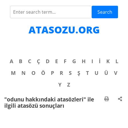
Search
ATASOZU.ORG
A
B
C
Ç
D
E
F
G
H
I
İ
K
L
M
N
O
Ö
P
R
S
Ş
T
U
Ü
V
Y
Z
"odunu hakkındaki atasözleri" ile
ilgili atasözü sonuçları