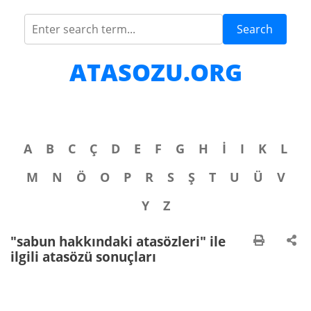
Search
ATASOZU.ORG
A
B
C
Ç
D
E
F
G
H
İ
I
K
L
M
N
Ö
O
P
R
S
Ş
T
U
Ü
V
Y
Z
"sabun hakkındaki atasözleri" ile
ilgili atasözü sonuçları