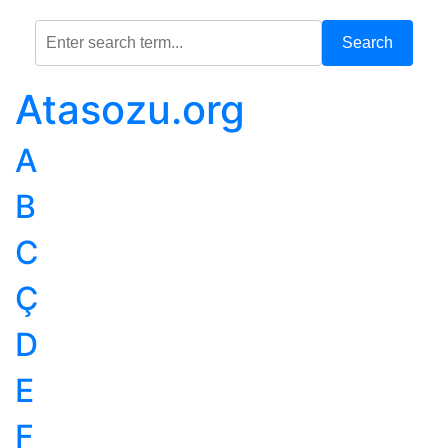
Search
Atasozu.org
A
B
C
Ç
D
E
F