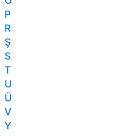
Ö
P
R
Ş
S
T
U
Ü
V
Y