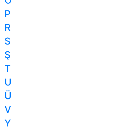
O
P
R
S
Ş
T
U
Ü
V
Y