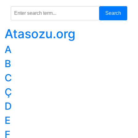
Search
Atasozu.org
A
B
C
Ç
D
E
F