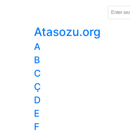
Atasozu.org
A
B
C
Ç
D
E
F