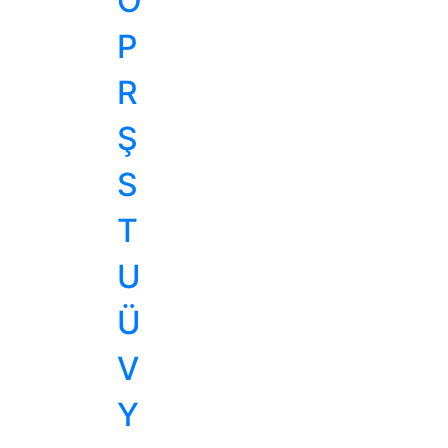
Ö
P
R
Ş
S
T
U
Ü
V
Y