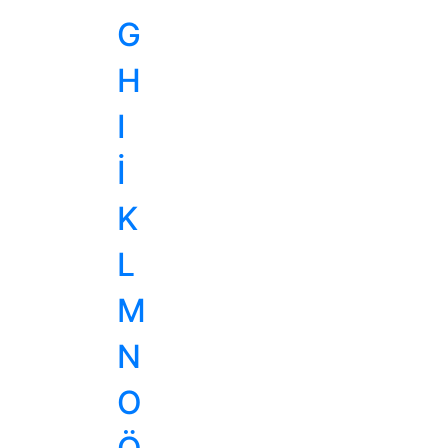
G
H
I
İ
K
L
M
N
O