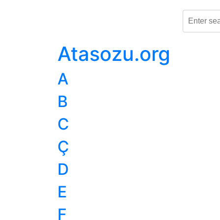
Atasozu.org
A
B
C
Ç
D
E
F