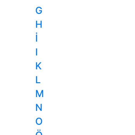
G
H
İ
I
K
L
M
N
O