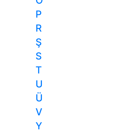
Ö
P
R
Ş
S
T
U
Ü
V
Y