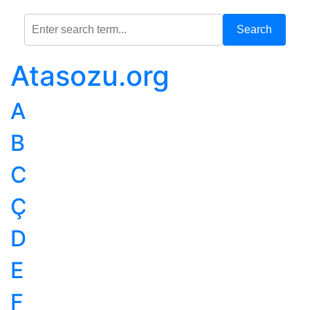
Search
Atasozu.org
A
B
C
Ç
D
E
F