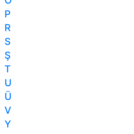
Ö
P
R
S
Ş
T
U
Ü
V
Y