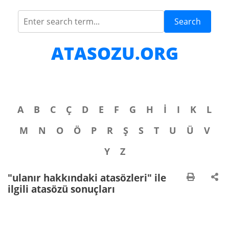
Search
ATASOZU.ORG
A
B
C
Ç
D
E
F
G
H
İ
I
K
L
M
N
O
Ö
P
R
Ş
S
T
U
Ü
V
Y
Z
"ulanır hakkındaki atasözleri" ile
ilgili atasözü sonuçları