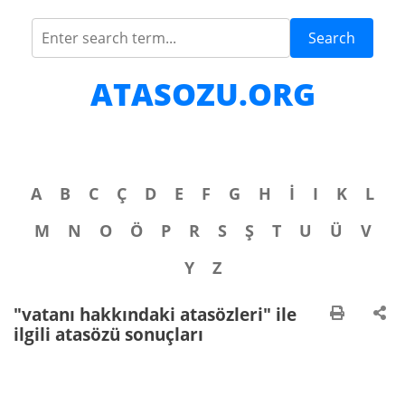
Search
ATASOZU.ORG
A
B
C
Ç
D
E
F
G
H
İ
I
K
L
M
N
O
Ö
P
R
S
Ş
T
U
Ü
V
Y
Z
"vatanı hakkındaki atasözleri" ile
ilgili atasözü sonuçları