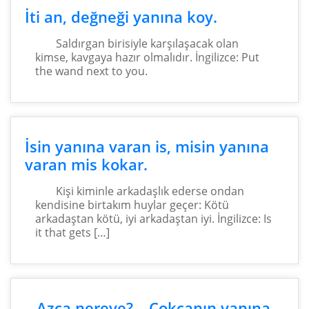
İti an, değneği yanına koy.
Saldırgan birisiyle karşılaşacak olan
kimse, kavgaya hazır olmalıdır. İngilizce: Put
the wand next to you.
İsin yanına varan is, misin yanına
varan mis kokar.
Kişi kiminle arkadaşlık ederse ondan
kendisine birtakım huylar geçer: Kötü
arkadaştan kötü, iyi arkadaştan iyi. İngilizce: Is
it that gets […]
– Azca nereye? – Çokçanın yanına.