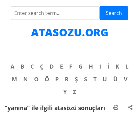
Search
ATASOZU.ORG
A
B
C
Ç
D
E
F
G
H
I
İ
K
L
M
N
O
Ö
P
R
Ş
S
T
U
Ü
V
Y
Z
"yanına" ile ilgili atasözü sonuçları