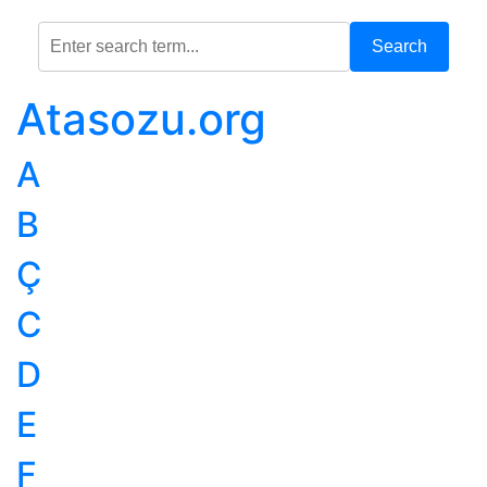
Search
Atasozu.org
A
B
Ç
C
D
E
F