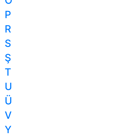
Ö
P
R
S
Ş
T
U
Ü
V
Y