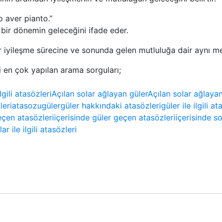
o aver pianto.”
bir dönemin geleceğini ifade eder.
 iyileşme sürecine ve sonunda gelen mutluluğa dair aynı mes
li en çok yapılan arama sorguları;
lgili atasözleri
Açılan solar ağlayan güler
Açılan solar ağlaya
leri
atasozu
güler
güler hakkındaki atasözleri
güler ile ilgili at
eçen atasözleri
içerisinde güler geçen atasözleri
içerisinde s
lar ile ilgili atasözleri