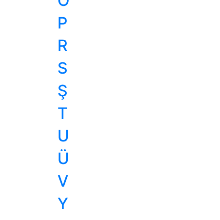
Ö
P
R
S
Ş
T
U
Ü
V
Y