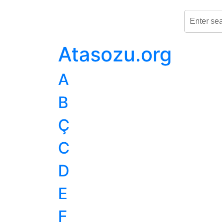
Atasozu.org
A
B
Ç
C
D
E
F