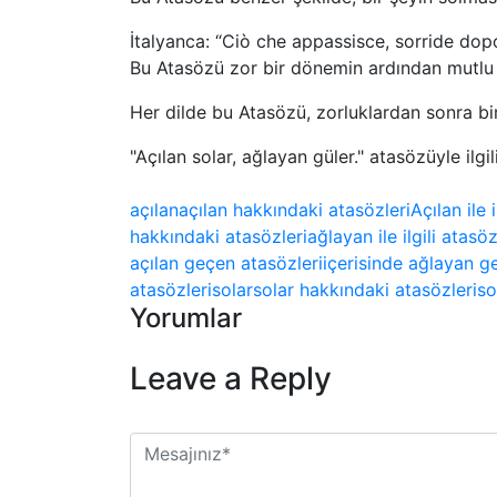
İtalyanca: “Ciò che appassisce, sorride dop
Bu Atasözü zor bir dönemin ardından mutlu 
Her dilde bu Atasözü, zorluklardan sonra bir
"Açılan solar, ağlayan güler." atasözüyle ilgi
açılan
açılan hakkındaki atasözleri
Açılan ile i
hakkındaki atasözleri
ağlayan ile ilgili atasöz
açılan geçen atasözleri
içerisinde ağlayan g
atasözleri
solar
solar hakkındaki atasözleri
so
Yorumlar
Leave a Reply