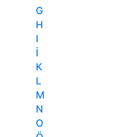
G
H
I
İ
K
L
M
N
O