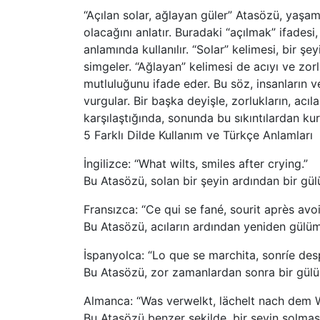
“Açılan solar, ağlayan güler” Atasözü, yaşa
olacağını anlatır. Buradaki “açılmak” ifade
anlamında kullanılır. “Solar” kelimesi, bir ş
simgeler. “Ağlayan” kelimesi de acıyı ve zor
mutluluğunu ifade eder. Bu söz, insanların v
vurgular. Bir başka deyişle, zorlukların, acıl
karşılaştığında, sonunda bu sıkıntılardan kur
5 Farklı Dilde Kullanım ve Türkçe Anlamları
İngilizce: “What wilts, smiles after crying.”
Bu Atasözü, solan bir şeyin ardından bir gül
Fransızca: “Ce qui se fané, sourit après avoi
Bu Atasözü, acıların ardından yeniden gülü
İspanyolca: “Lo que se marchita, sonríe desp
Bu Atasözü, zor zamanlardan sonra bir gülüm
Almanca: “Was verwelkt, lächelt nach dem 
Bu Atasözü benzer şekilde, bir şeyin solması