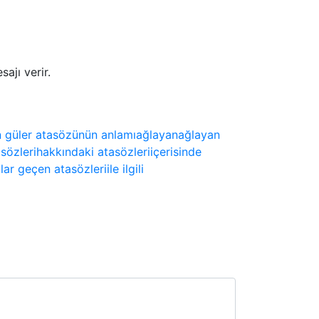
ajı verir.
n güler atasözünün anlamı
ağlayan
ağlayan
asözleri
hakkındaki atasözleri
içerisinde
olar geçen atasözleri
ile ilgili