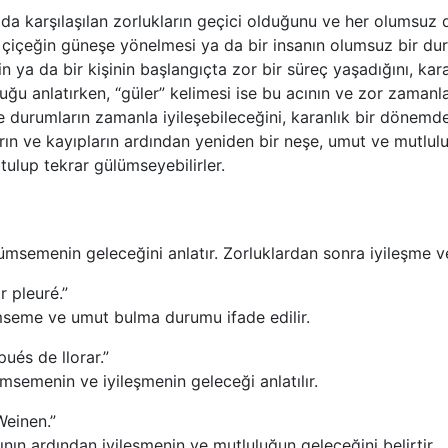
mda karşılaşılan zorlukların geçici olduğunu ve her olumsuz
si, çiçeğin güneşe yönelmesi ya da bir insanın olumsuz bir 
eyin ya da bir kişinin başlangıçta zor bir süreç yaşadığını, 
luğu anlatırken, “güler” kelimesi ise bu acının ve zor zaman
e durumların zamanla iyileşebileceğini, karanlık bir dönemd
arın ve kayıpların ardından yeniden bir neşe, umut ve mutluluk
tulup tekrar gülümseyebilirler.
ümsemenin geleceğini anlatır. Zorluklardan sonra iyileşme v
r pleuré.”
mseme ve umut bulma durumu ifade edilir.
ués de llorar.”
semenin ve iyileşmenin geleceği anlatılır.
Weinen.”
nın ardından iyileşmenin ve mutluluğun geleceğini belirtir.