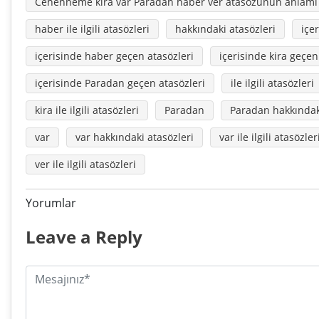
Cehenneme kira var Paradan haber ver atasözünün anlamı
haber ile ilgili atasözleri
hakkındaki atasözleri
içe
içerisinde haber geçen atasözleri
içerisinde kira geçen
içerisinde Paradan geçen atasözleri
ile ilgili atasözleri
kira ile ilgili atasözleri
Paradan
Paradan hakkındaki
var
var hakkındaki atasözleri
var ile ilgili atasözler
ver ile ilgili atasözleri
Yorumlar
Leave a Reply