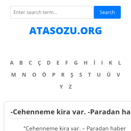
Search
ATASOZU.ORG
A
B
C
Ç
D
E
F
G
H
İ
I
K
L
M
N
O
Ö
P
R
Ş
S
T
U
Ü
V
Y
Z
-Cehenneme kira var. -Paradan ha
“Cehenneme kira var. – Paradan haber