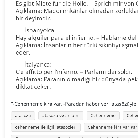
Es gibt Miete für die Hölle. – Sprich mir von 
Açıklama: Maddi imkânlar olmadan zorluklar
bir deyimdir.
İspanyolca:
Hay alquiler para el infierno. – Hablame del
Açıklama: İnsanların her türlü sıkıntıyı aşm
eder.
İtalyanca:
C’è affitto per l’inferno. – Parlami dei soldi.
Açıklama: Paranın olmadığı bir dünyada pek
dikkat çeker.
"-Cehenneme kira var. -Paradan haber ver" atasözüyle il
atasozu
atasözü ve anlamı
Cehenneme
Cehen
cehenneme ile ilgili atasözleri
Cehenneme kira var Par