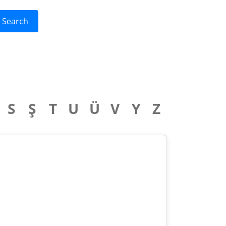
Search
S
Ş
T
U
Ü
V
Y
Z