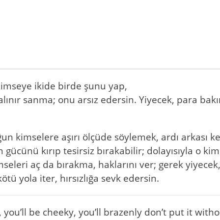
imseye ikide birde şunu yap,
ınır sanma; onu arsız edersin. Yiyecek, para bak
uğun kimselere aşırı ölçüde söylemek, ardı arkası
 gücünü kırıp tesirsiz bırakabilir; dolayısıyla o k
imseleri aç da bırakma, haklarını ver; gerek yiyece
tü yola iter, hırsızlığa sevk edersin.
, you’ll be cheeky, you’ll brazenly don’t put it wit