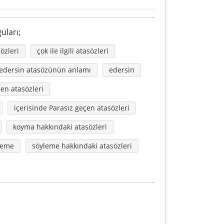
uları;
özleri
çok ile ilgili atasözleri
 edersin atasözünün anlamı
edersin
çen atasözleri
içerisinde Parasız geçen atasözleri
koyma hakkındaki atasözleri
leme
söyleme hakkındaki atasözleri