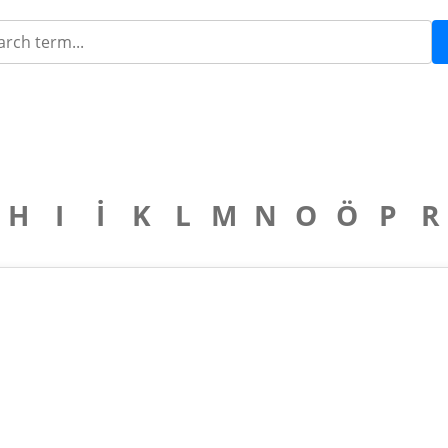
H
I
İ
K
L
M
N
O
Ö
P
R