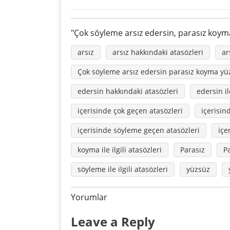
"Çok söyleme arsız edersin, parasız koyma
arsız
arsız hakkındaki atasözleri
ar
Çok söyleme arsız edersin parasız koyma yü
edersin hakkındaki atasözleri
edersin il
içerisinde çok geçen atasözleri
içerisin
içerisinde söyleme geçen atasözleri
içe
koyma ile ilgili atasözleri
Parasız
P
söyleme ile ilgili atasözleri
yüzsüz
Yorumlar
Leave a Reply