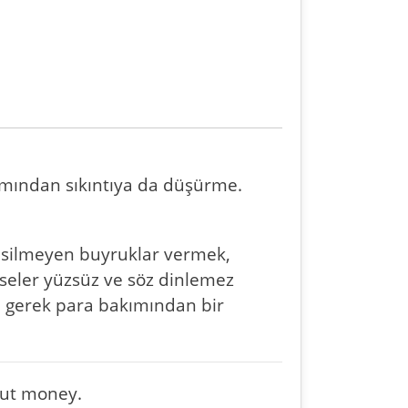
ımından sıkıntıya da düşürme.
 kesilmeyen buyruklar vermek,
imseler yüzsüz ve söz dinlemez
k, gerek para bakımından bir
hout money.