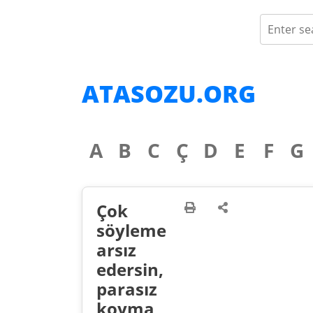
ATASOZU.ORG
A
B
C
Ç
D
E
F
G
Çok
söyleme
arsız
edersin,
parasız
koyma