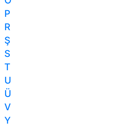
Ö
P
R
Ş
S
T
U
Ü
V
Y