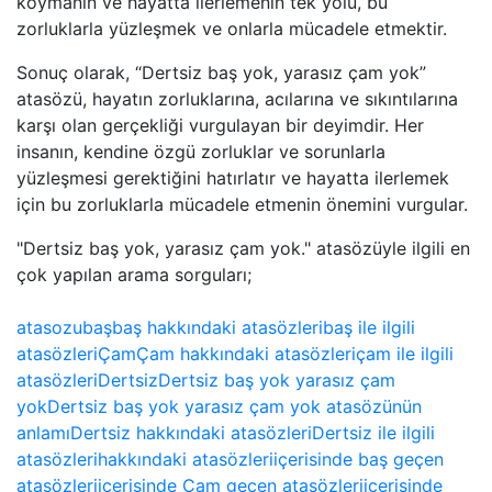
koymanın ve hayatta ilerlemenin tek yolu, bu
zorluklarla yüzleşmek ve onlarla mücadele etmektir.
Sonuç olarak, “Dertsiz baş yok, yarasız çam yok”
atasözü, hayatın zorluklarına, acılarına ve sıkıntılarına
karşı olan gerçekliği vurgulayan bir deyimdir. Her
insanın, kendine özgü zorluklar ve sorunlarla
yüzleşmesi gerektiğini hatırlatır ve hayatta ilerlemek
için bu zorluklarla mücadele etmenin önemini vurgular.
"Dertsiz baş yok, yarasız çam yok." atasözüyle ilgili en
çok yapılan arama sorguları;
atasozu
baş
baş hakkındaki atasözleri
baş ile ilgili
atasözleri
Çam
Çam hakkındaki atasözleri
çam ile ilgili
atasözleri
Dertsiz
Dertsiz baş yok yarasız çam
yok
Dertsiz baş yok yarasız çam yok atasözünün
anlamı
Dertsiz hakkındaki atasözleri
Dertsiz ile ilgili
atasözleri
hakkındaki atasözleri
içerisinde baş geçen
atasözleri
içerisinde Çam geçen atasözleri
içerisinde