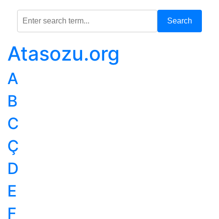
Search
Atasozu.org
A
B
C
Ç
D
E
F