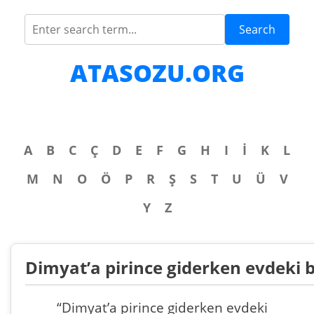
Search
ATASOZU.ORG
A
B
C
Ç
D
E
F
G
H
I
İ
K
L
M
N
O
Ö
P
R
Ş
S
T
U
Ü
V
Y
Z
Dimyat’a pirince giderken evdeki
“Dimyat’a pirince giderken evdeki