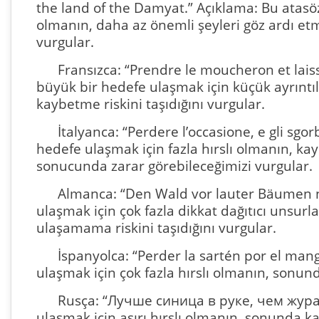
the land of the Damyat.” Açıklama: Bu atasözü
olmanın, daha az önemli şeyleri göz ardı e
vurgular.
Fransızca: “Prendre le moucheron et lais
büyük bir hedefe ulaşmak için küçük ayrıntı
kaybetme riskini taşıdığını vurgular.
İtalyanca: “Perdere l’occasione, e gli sgo
hedefe ulaşmak için fazla hırslı olmanın, k
sonucunda zarar görebileceğimizi vurgular.
Almanca: “Den Wald vor lauter Bäumen n
ulaşmak için çok fazla dikkat dağıtıcı unsu
ulaşamama riskini taşıdığını vurgular.
İspanyolca: “Perder la sartén por el man
ulaşmak için çok fazla hırslı olmanın, sonund
Rusça: “Лучше синица в руке, чем журав
ulaşmak için aşırı hırslı olmanın, sonunda 