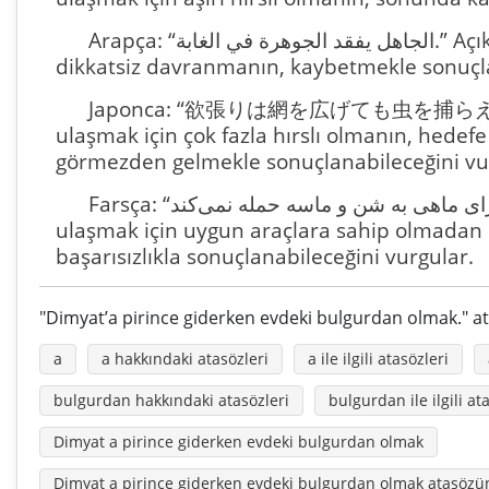
Arapça: “الجاهل يفقد الجوهرة في الغابة.” Açıklama: Bu atasözü, hedefe ulaşmak için
dikkatsiz davranmanın, kaybetmekle sonuçla
Japonca: “欲張りは網を広げても虫を捕らえぬ.” Aç
ulaşmak için çok fazla hırslı olmanın, hedefe
görmezden gelmekle sonuçlanabileceğini vu
Farsça: “کبک برای ماهی به شن و ماسه حمله نمی‌کند.” Açıklama: Bu atasözü, bir hedefe
ulaşmak için uygun araçlara sahip olmadan
başarısızlıkla sonuçlanabileceğini vurgular.
"Dimyat’a pirince giderken evdeki bulgurdan olmak." ata
a
a hakkındaki atasözleri
a ile ilgili atasözleri
bulgurdan hakkındaki atasözleri
bulgurdan ile ilgili at
Dimyat a pirince giderken evdeki bulgurdan olmak
Dimyat a pirince giderken evdeki bulgurdan olmak atasöz