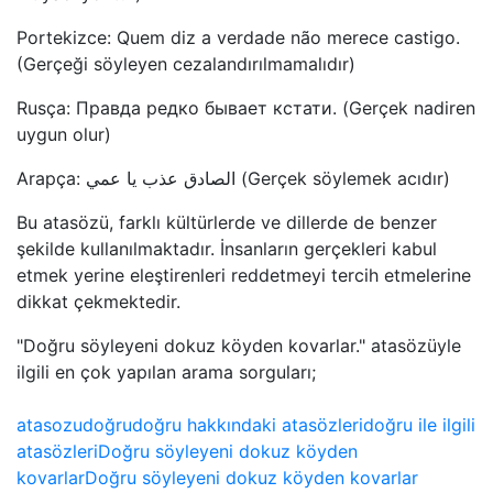
Portekizce: Quem diz a verdade não merece castigo.
(Gerçeği söyleyen cezalandırılmamalıdır)
Rusça: Правда редко бывает кстати. (Gerçek nadiren
uygun olur)
Arapça: الصادق عذب يا عمي (Gerçek söylemek acıdır)
Bu atasözü, farklı kültürlerde ve dillerde de benzer
şekilde kullanılmaktadır. İnsanların gerçekleri kabul
etmek yerine eleştirenleri reddetmeyi tercih etmelerine
dikkat çekmektedir.
"Doğru söyleyeni dokuz köyden kovarlar." atasözüyle
ilgili en çok yapılan arama sorguları;
atasozu
doğru
doğru hakkındaki atasözleri
doğru ile ilgili
atasözleri
Doğru söyleyeni dokuz köyden
kovarlar
Doğru söyleyeni dokuz köyden kovarlar