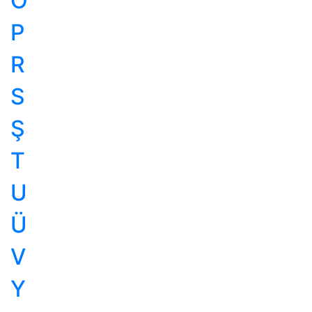
Ö
P
R
S
Ş
T
U
Ü
V
Y