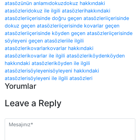
atasözünün anlamı
dokuz
dokuz hakkındaki
atasözleri
dokuz ile ilgili atasözleri
hakkındaki
atasözleri
içerisinde doğru geçen atasözleri
içerisinde
dokuz geçen atasözleri
içerisinde kovarlar geçen
atasözleri
içerisinde köyden geçen atasözleri
içerisinde
söyleyeni geçen atasözleri
ile ilgili
atasözleri
kovarlar
kovarlar hakkındaki
atasözleri
kovarlar ile ilgili atasözleri
köyden
köyden
hakkındaki atasözleri
köyden ile ilgili
atasözleri
söyleyeni
söyleyeni hakkındaki
atasözleri
söyleyeni ile ilgili atasözleri
Yorumlar
Leave a Reply