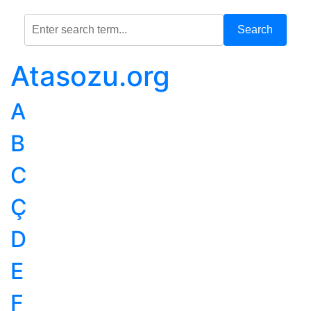
Search
Atasozu.org
A
B
C
Ç
D
E
F