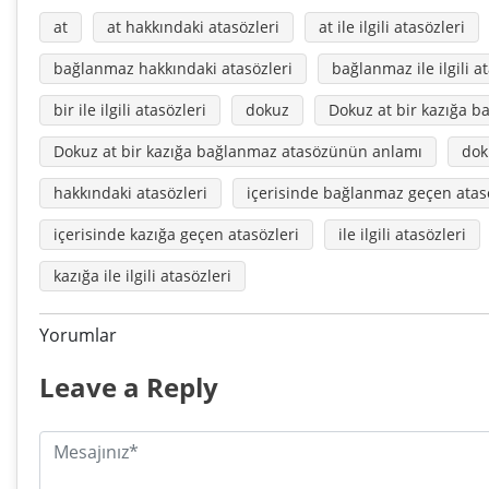
at
at hakkındaki atasözleri
at ile ilgili atasözleri
bağlanmaz hakkındaki atasözleri
bağlanmaz ile ilgili a
bir ile ilgili atasözleri
dokuz
Dokuz at bir kazığa 
Dokuz at bir kazığa bağlanmaz atasözünün anlamı
dok
hakkındaki atasözleri
içerisinde bağlanmaz geçen atas
içerisinde kazığa geçen atasözleri
ile ilgili atasözleri
kazığa ile ilgili atasözleri
Yorumlar
Leave a Reply