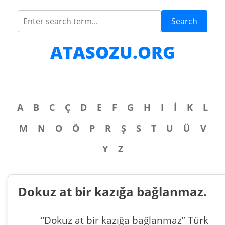
Search
ATASOZU.ORG
A
B
C
Ç
D
E
F
G
H
I
İ
K
L
M
N
O
Ö
P
R
Ş
S
T
U
Ü
V
Y
Z
Dokuz at bir kazığa bağlanmaz.
“Dokuz at bir kazığa bağlanmaz” Türk