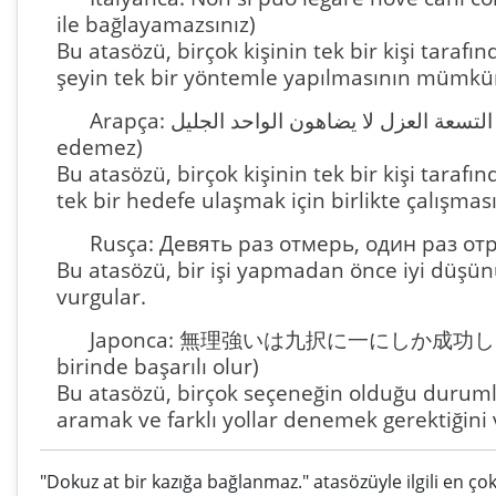
ile bağlayamazsınız)
Bu atasözü, birçok kişinin tek bir kişi taraf
şeyin tek bir yöntemle yapılmasının mümkü
Arapça: التسعة العزل لا يضاهون الواحد الجليل (Dokuz yalnız adam tek bir azizi takip
edemez)
Bu atasözü, birçok kişinin tek bir kişi taraf
tek bir hedefe ulaşmak için birlikte çalışma
Rusça: Девять раз отмерь, один раз отре
Bu atasözü, bir işi yapmadan önce iyi düşünü
vurgular.
Japonca: 無理強いは九択に一にしか成功しない (Z
birinde başarılı olur)
Bu atasözü, birçok seçeneğin olduğu durumla
aramak ve farklı yollar denemek gerektiğini 
"Dokuz at bir kazığa bağlanmaz." atasözüyle ilgili en ço