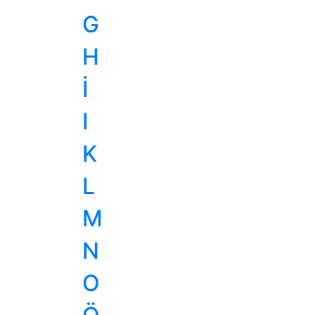
G
H
İ
I
K
L
M
N
O