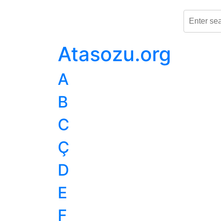
Atasozu.org
A
B
C
Ç
D
E
F