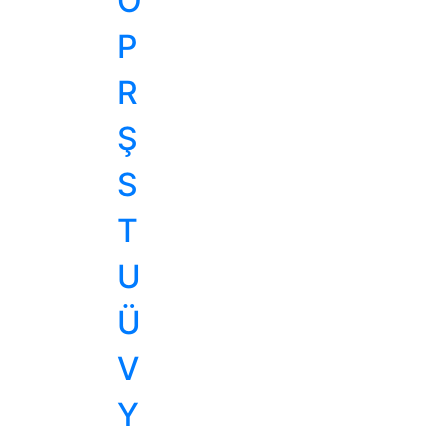
Ö
P
R
Ş
S
T
U
Ü
V
Y