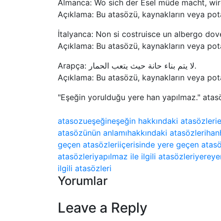
Almanca: Wo sich der Esel müde macht, wir
Açıklama: Bu atasözü, kaynakların veya pot
İtalyanca: Non si costruisce un albergo dove
Açıklama: Bu atasözü, kaynakların veya pot
Arapça: لا يتم بناء حانة حيث يتعب الحمار.
Açıklama: Bu atasözü, kaynakların veya pot
"Eşeğin yorulduğu yere han yapılmaz." atasöz
atasozu
eşeğin
eşeğin hakkındaki atasözleri
e
atasözünün anlamı
hakkındaki atasözleri
han
geçen atasözleri
içerisinde yere geçen atasö
atasözleri
yapılmaz ile ilgili atasözleri
yere
ye
ilgili atasözleri
Yorumlar
Leave a Reply