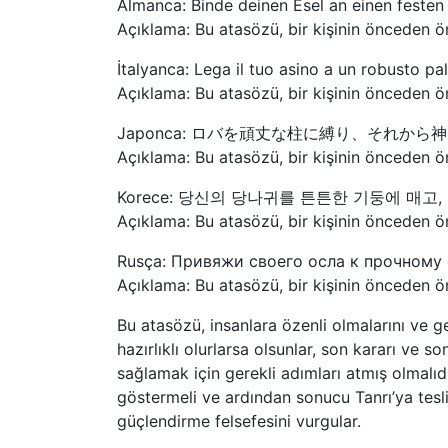
Almanca: Binde deinen Esel an einen festen
Açıklama: Bu atasözü, bir kişinin önceden ön
İtalyanca: Lega il tuo asino a un robusto pal
Açıklama: Bu atasözü, bir kişinin önceden ön
Japonca: ロバを頑丈な柱に縛り、それから
Açıklama: Bu atasözü, bir kişinin önceden ön
Korece: 당신의 당나귀를 튼튼한 기둥에 매고
Açıklama: Bu atasözü, bir kişinin önceden ön
Rusça: Привяжи своего осла к прочному с
Açıklama: Bu atasözü, bir kişinin önceden ön
Bu atasözü, insanlara özenli olmalarını ve 
hazırlıklı olurlarsa olsunlar, son kararı ve so
sağlamak için gerekli adımları atmış olmalıdı
göstermeli ve ardından sonucu Tanrı’ya tes
güçlendirme felsefesini vurgular.