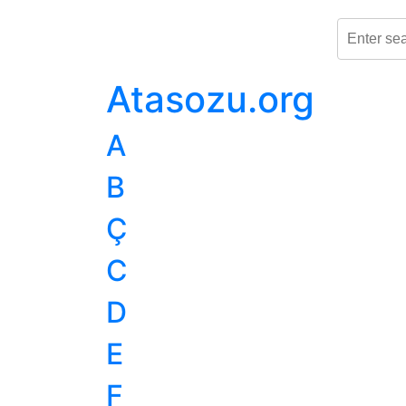
Atasozu.org
A
B
Ç
C
D
E
F