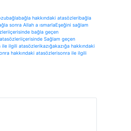
ozu
bağla
bağla hakkındaki atasözleri
bağla
ğla sonra Allah a ısmarla
Eşeğini sağlam
zleri
içerisinde bağla geçen
atasözleri
içerisinde Sağlam geçen
 ile ilgili atasözleri
kazığa
kazığa hakkındaki
onra hakkındaki atasözleri
sonra ile ilgili