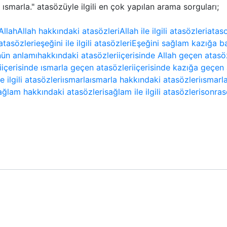
ısmarla." atasözüyle ilgili en çok yapılan arama sorguları;
Allah
Allah hakkındaki atasözleri
Allah ile ilgili atasözleri
atas
atasözleri
eşeğini ile ilgili atasözleri
Eşeğini sağlam kazığa ba
nün anlamı
hakkındaki atasözleri
içerisinde Allah geçen atasö
i
içerisinde ısmarla geçen atasözleri
içerisinde kazığa geçen 
le ilgili atasözleri
ısmarla
ısmarla hakkındaki atasözleri
ısmarla
ağlam hakkındaki atasözleri
sağlam ile ilgili atasözleri
sonra
s