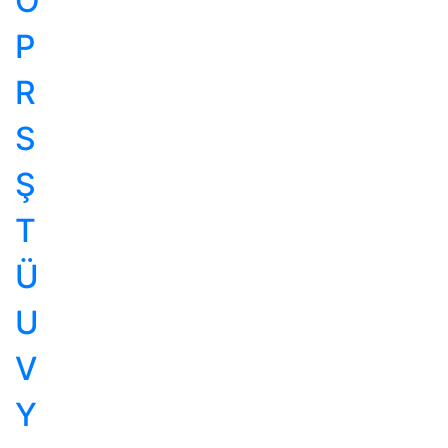
Ö
P
R
S
Ş
T
Ü
U
V
Y