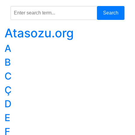
Search
Atasozu.org
A
B
C
Ç
D
E
F