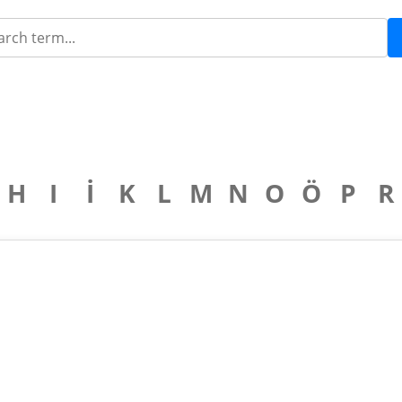
H
I
İ
K
L
M
N
O
Ö
P
R