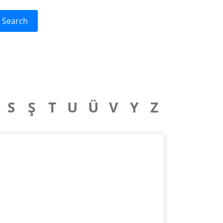
Search
S
Ş
T
U
Ü
V
Y
Z