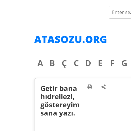
ATASOZU.ORG
A
B
Ç
C
D
E
F
G
Getir bana
hıdrellezi,
göstereyim
sana yazı.