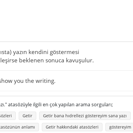
yısta) yazın kendini göstermesi
kleşirse beklenen sonuca kavuşulur.
l show you the writing.
ı." atasözüyle ilgili en çok yapılan arama sorguları;
özleri
Getir
Getir bana hıdrellezi göstereyim sana yazı
 atasözünün anlamı
Getir hakkındaki atasözleri
göstereyim