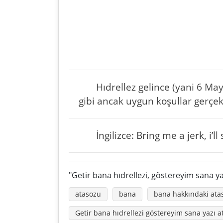
Hıdrellez gelince (yani 6 Ma
gibi ancak uygun koşullar gerçe
İngilizce: Bring me a jerk, i’l
"Getir bana hıdrellezi, göstereyim sana yaz
atasozu
bana
bana hakkındaki atas
Getir bana hıdrellezi göstereyim sana yazı