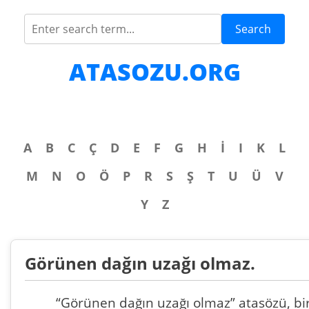
Search
ATASOZU.ORG
A
B
C
Ç
D
E
F
G
H
İ
I
K
L
M
N
O
Ö
P
R
S
Ş
T
U
Ü
V
Y
Z
Görünen dağın uzağı olmaz.
“Görünen dağın uzağı olmaz” atasözü, bi