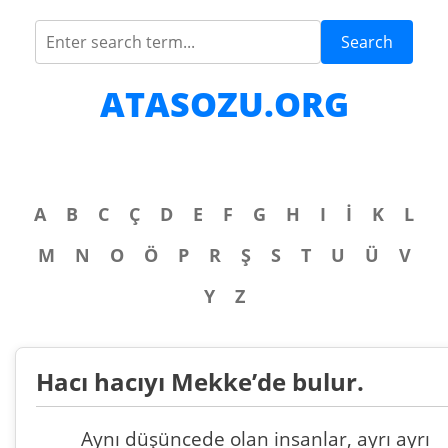
Search
ATASOZU.ORG
A
B
C
Ç
D
E
F
G
H
I
İ
K
L
M
N
O
Ö
P
R
Ş
S
T
U
Ü
V
Y
Z
Hacı hacıyı Mekke’de bulur.
Aynı düşüncede olan insanlar, ayrı ayrı