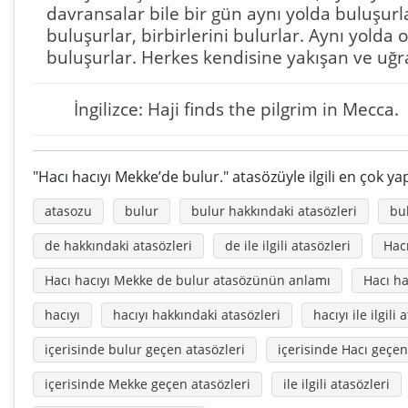
davransalar bile bir gün aynı yolda buluşurl
buluşurlar, birbirlerini bulurlar. Aynı yolda 
buluşurlar. Herkes kendisine yakışan ve uğraşt
İngilizce: Haji finds the pilgrim in Mecca.
"Hacı hacıyı Mekke’de bulur." atasözüyle ilgili en çok y
atasozu
bulur
bulur hakkındaki atasözleri
bul
de hakkındaki atasözleri
de ile ilgili atasözleri
Hac
Hacı hacıyı Mekke de bulur atasözünün anlamı
Hacı ha
hacıyı
hacıyı hakkındaki atasözleri
hacıyı ile ilgili 
içerisinde bulur geçen atasözleri
içerisinde Hacı geçen
içerisinde Mekke geçen atasözleri
ile ilgili atasözleri