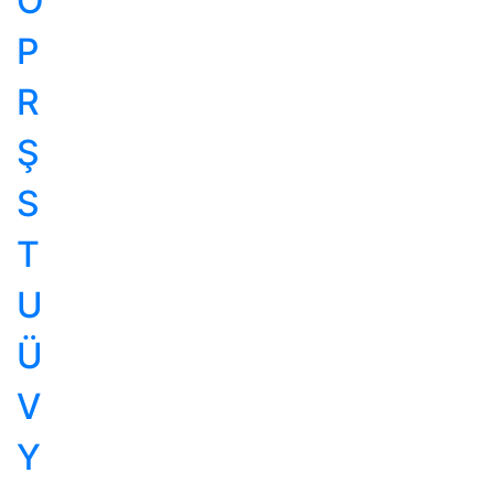
Ö
P
R
Ş
S
T
U
Ü
V
Y