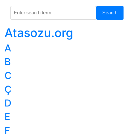
Search
Atasozu.org
A
B
C
Ç
D
E
F