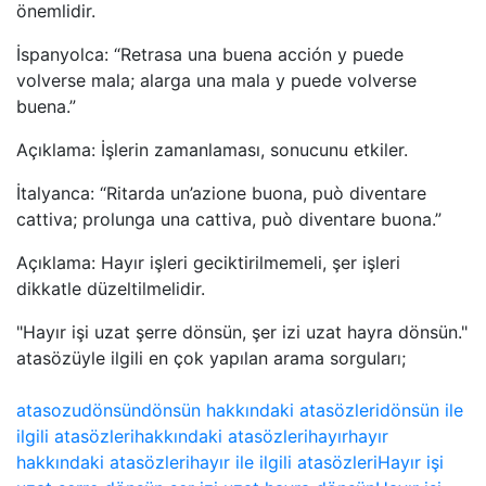
önemlidir.
İspanyolca: “Retrasa una buena acción y puede
volverse mala; alarga una mala y puede volverse
buena.”
Açıklama: İşlerin zamanlaması, sonucunu etkiler.
İtalyanca: “Ritarda un’azione buona, può diventare
cattiva; prolunga una cattiva, può diventare buona.”
Açıklama: Hayır işleri geciktirilmemeli, şer işleri
dikkatle düzeltilmelidir.
"Hayır işi uzat şerre dönsün, şer izi uzat hayra dönsün."
atasözüyle ilgili en çok yapılan arama sorguları;
atasozu
dönsün
dönsün hakkındaki atasözleri
dönsün ile
ilgili atasözleri
hakkındaki atasözleri
hayır
hayır
hakkındaki atasözleri
hayır ile ilgili atasözleri
Hayır işi