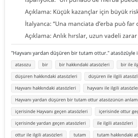
Açıklama: Küçük kazançlar için büyük ris
İtalyanca: “Una manciata d’erba può far 
Açıklama: Anlık hırslar, uzun vadeli zarar 
"Hayvanı yardan düşüren bir tutam ottur." atasözüyle il
atasozu
bir
bir hakkındaki atasözleri
bir ile il
düşüren hakkındaki atasözleri
düşüren ile ilgili atasözl
Hayvanı hakkındaki atasözleri
hayvanı ile ilgili atasözle
Hayvanı yardan düşüren bir tutam ottur atasözünün anlam
içerisinde Hayvanı geçen atasözleri
içerisinde ottur ge
içerisinde yardan geçen atasözleri
ile ilgili atasözleri
ottur ile ilgili atasözleri
tutam
tutam hakkındaki at