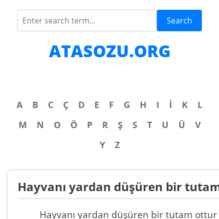
Search
ATASOZU.ORG
A
B
C
Ç
D
E
F
G
H
I
İ
K
L
M
N
O
Ö
P
R
Ş
S
T
U
Ü
V
Y
Z
Hayvanı yardan düşüren bir tutam
Hayvanı yardan düşüren bir tutam ottur