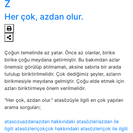
Z
Her çok, azdan olur.
Çoğun temelinde az yatar. Önce az olanlar, birike
birike çoğu meydana getirmiştir. Bu bakımdan azlar
önemsiz görülüp atılmamalı, aksine sabırla bir arada
tutulup biriktirilmelidir. Çok dediğimiz şeyler, azların
birikmesiyle meydana gelmiştir. Çoğu elde etmek için
azları biriktirmeye önem verilmelidir.
"Her çok, azdan olur." atasözüyle ilgili en çok yapılan
arama sorguları;
atasozu
azdan
azdan hakkındaki atasözleri
azdan ile
ilgili atasözleri
çok
çok hakkındaki atasözleri
çok ile ilgili