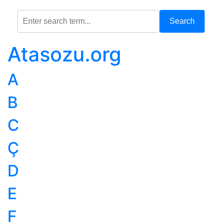
Search
Atasozu.org
A
B
C
Ç
D
E
F