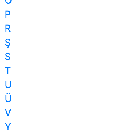
Ö
P
R
Ş
S
T
U
Ü
V
Y