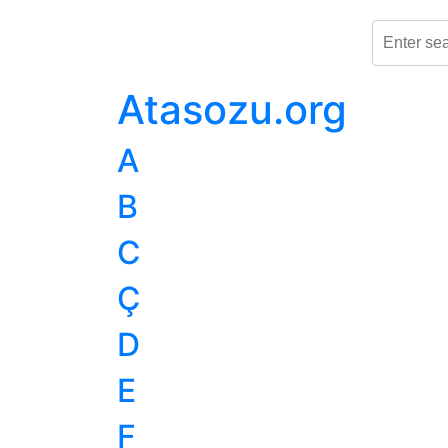
Atasozu.org
A
B
C
Ç
D
E
F