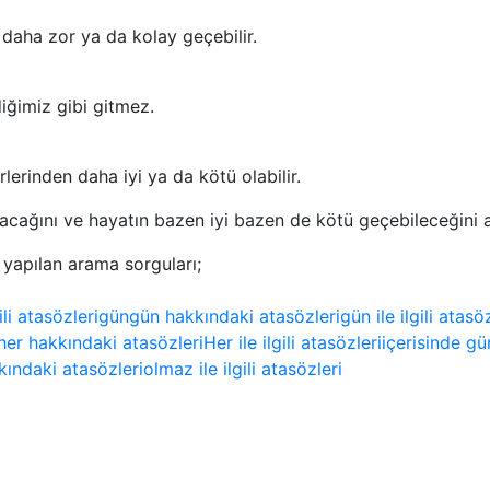
 daha zor ya da kolay geçebilir.
diğimiz gibi gitmez.
rlerinden daha iyi ya da kötü olabilir.
lacağını ve hayatın bazen iyi bazen de kötü geçebileceğini an
k yapılan arama sorguları;
gili atasözleri
gün
gün hakkındaki atasözleri
gün ile ilgili atasö
her hakkındaki atasözleri
Her ile ilgili atasözleri
içerisinde gü
ındaki atasözleri
olmaz ile ilgili atasözleri