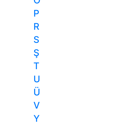
O
P
R
S
Ş
T
U
Ü
V
Y