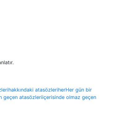
latır.
zleri
hakkındaki atasözleri
her
Her gün bir
n geçen atasözleri
içerisinde olmaz geçen