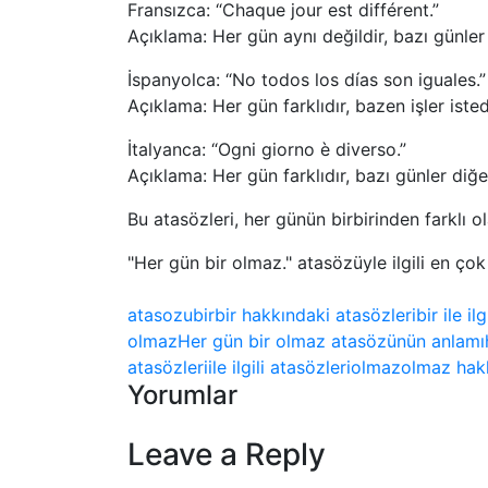
Fransızca: “Chaque jour est différent.”
Açıklama: Her gün aynı değildir, bazı günler
İspanyolca: “No todos los días son iguales.”
Açıklama: Her gün farklıdır, bazen işler iste
İtalyanca: “Ogni giorno è diverso.”
Açıklama: Her gün farklıdır, bazı günler diğe
Bu atasözleri, her günün birbirinden farklı o
"Her gün bir olmaz." atasözüyle ilgili en ço
atasozu
bir
bir hakkındaki atasözleri
bir ile il
olmaz
Her gün bir olmaz atasözünün anlamı
atasözleri
ile ilgili atasözleri
olmaz
olmaz hakk
Yorumlar
Leave a Reply