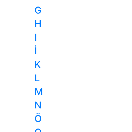
G
H
I
İ
K
L
M
N
Ö