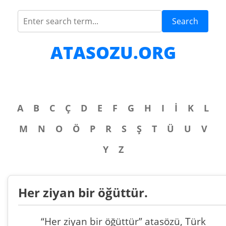
Search
ATASOZU.ORG
A
B
C
Ç
D
E
F
G
H
I
İ
K
L
M
N
O
Ö
P
R
S
Ş
T
Ü
U
V
Y
Z
Her ziyan bir öğüttür.
“Her ziyan bir öğüttür” atasözü, Türk