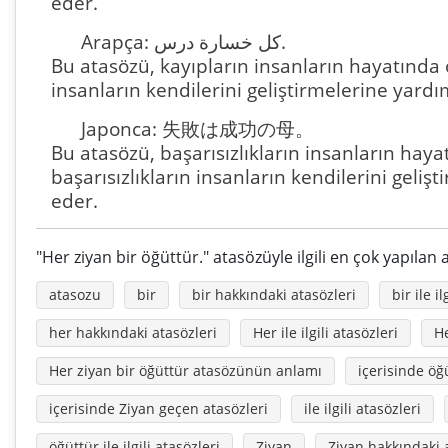
eder.
Arapça: كل خسارة درس.
Bu atasözü, kayıpların insanların hayatında 
insanların kendilerini geliştirmelerine yardı
Japonca: 失敗は成功の母。
Bu atasözü, başarısızlıkların insanların hay
başarısızlıkların insanların kendilerini geliş
eder.
"Her ziyan bir öğüttür." atasözüyle ilgili en çok yapılan
atasozu
bir
bir hakkındaki atasözleri
bir ile il
her hakkındaki atasözleri
Her ile ilgili atasözleri
He
Her ziyan bir öğüttür atasözünün anlamı
içerisinde öğ
içerisinde Ziyan geçen atasözleri
ile ilgili atasözleri
öğüttür ile ilgili atasözleri
Ziyan
Ziyan hakkındaki 