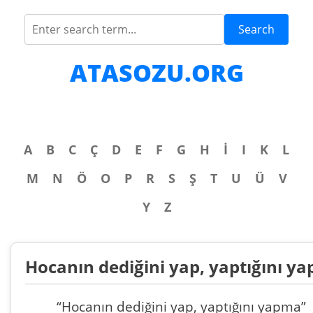
Search
ATASOZU.ORG
A
B
C
Ç
D
E
F
G
H
İ
I
K
L
M
N
Ö
O
P
R
S
Ş
T
U
Ü
V
Y
Z
Hocanın dediğini yap, yaptığını y
“Hocanın dediğini yap, yaptığını yapma”