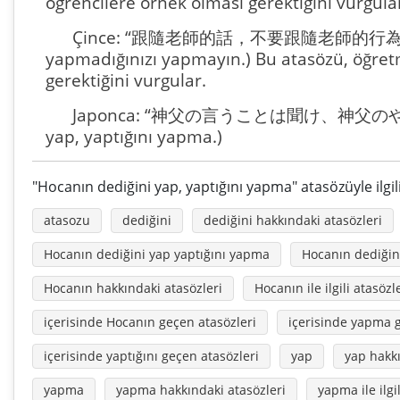
öğrencilere örnek olması gerektiğini vurgula
Çince: “跟隨老師的話，不要跟隨老師的行為。” (Öğr
yapmadığınızı yapmayın.) Bu atasözü, öğret
gerektiğini vurgular.
Japonca: “神父の言うことは聞け、神父のやるこ
yap, yaptığını yapma.)
"Hocanın dediğini yap, yaptığını yapma" atasözüyle ilgil
atasozu
dediğini
dediğini hakkındaki atasözleri
Hocanın dediğini yap yaptığını yapma
Hocanın dediğin
Hocanın hakkındaki atasözleri
Hocanın ile ilgili atasözl
içerisinde Hocanın geçen atasözleri
içerisinde yapma g
içerisinde yaptığını geçen atasözleri
yap
yap hakkı
yapma
yapma hakkındaki atasözleri
yapma ile ilgi