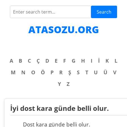
Search
ATASOZU.ORG
A
B
C
Ç
D
E
F
G
H
I
İ
K
L
M
N
O
Ö
P
R
Ş
S
T
U
Ü
V
Y
Z
İyi dost kara günde belli olur.
Dost kara günde belli olur.