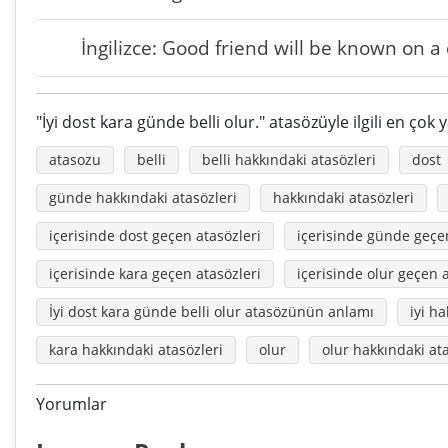
İngilizce: Good friend will be known on a
"İyi dost kara günde belli olur." atasözüyle ilgili en çok
atasozu
belli
belli hakkındaki atasözleri
dost
günde hakkındaki atasözleri
hakkındaki atasözleri
içerisinde dost geçen atasözleri
içerisinde günde geçen
içerisinde kara geçen atasözleri
içerisinde olur geçen a
İyi dost kara günde belli olur atasözünün anlamı
iyi h
kara hakkındaki atasözleri
olur
olur hakkındaki ata
Yorumlar