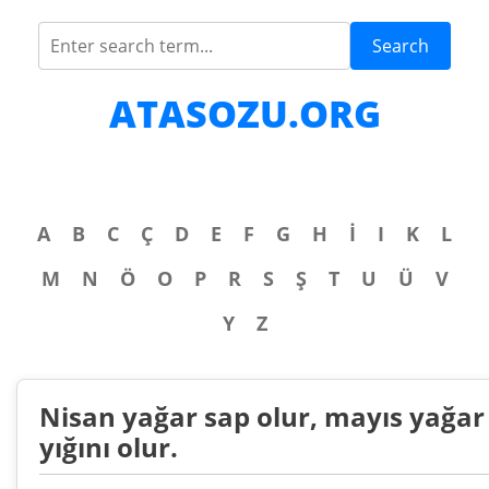
Search
ATASOZU.ORG
A
B
C
Ç
D
E
F
G
H
İ
I
K
L
M
N
Ö
O
P
R
S
Ş
T
U
Ü
V
Y
Z
Nisan yağar sap olur, mayıs yağar 
yığını olur.