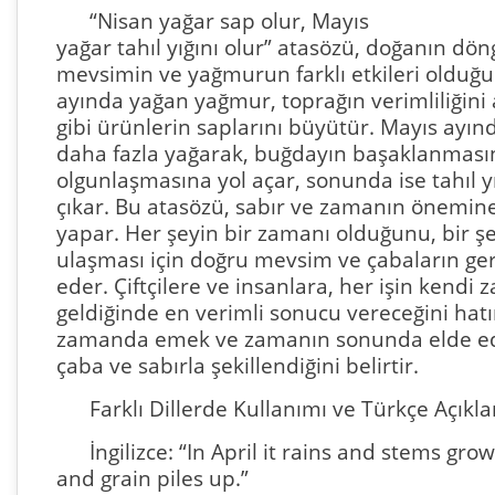
“Nisan yağar sap olur, Mayıs
yağar tahıl yığını olur” atasözü, doğanın d
mevsimin ve yağmurun farklı etkileri olduğu
ayında yağan yağmur, toprağın verimliliğini 
gibi ürünlerin saplarını büyütür. Mayıs ayı
daha fazla yağarak, buğdayın başaklanması
olgunlaşmasına yol açar, sonunda ise tahıl y
çıkar. Bu atasözü, sabır ve zamanın önemin
yapar. Her şeyin bir zamanı olduğunu, bir ş
ulaşması için doğru mevsim ve çabaların gere
eder. Çiftçilere ve insanlara, her işin kendi
geldiğinde en verimli sonucu vereceğini hatır
zamanda emek ve zamanın sonunda elde edi
çaba ve sabırla şekillendiğini belirtir.
Farklı Dillerde Kullanımı ve Türkçe Açıkla
İngilizce: “In April it rains and stems grow
and grain piles up.”