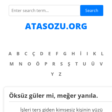
Search
ATASOZU.ORG
A
B
C
Ç
D
E
F
G
H
İ
I
K
L
M
N
O
Ö
P
R
S
Ş
T
U
Ü
V
Y
Z
Öksüz güler mi, meğer yanıla.
İşleri ters giden kimsesiz kişinin yüzü