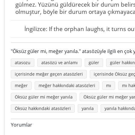
gülmez. Yüzünü güldürecek bir durum belirse, 
olmuştur, böyle bir durum ortaya çıkmayaca
İngilizce: If the orphan laughs, it turns ou
"Öksüz güler mi, meğer yanıla." atasözüyle ilgili en çok
atasozu
atasözü ve anlamı
güler
güler hakkın
içerisinde meğer geçen atasözleri
içerisinde Öksüz geç
meğer
meğer hakkındaki atasözleri
mı
mı hak
Öksüz güler mi meğer yanıla
Öksüz güler mi meğer ya
Öksüz hakkındaki atasözleri
yanıla
yanıla hakkında
Yorumlar