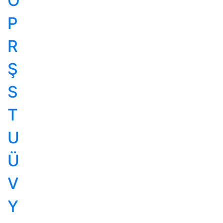
Ö
P
R
Ş
S
T
U
Ü
V
Y