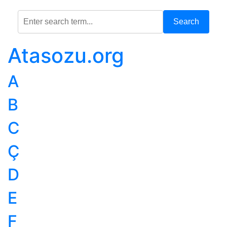
Search
Atasozu.org
A
B
C
Ç
D
E
F