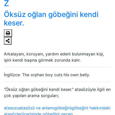
Z
Öksüz oğlan göbeğini kendi
keser.
Arkalayanı, koruyanı, yardım edeni bulunmayan kişi,
işini kendi başına görmek zorunda kalır.
İngilizce: The orphan boy cuts his own belly.
"Öksüz oğlan göbeğini kendi keser." atasözüyle ilgili en
çok yapılan arama sorguları;
atasozu
atasözü ve anlamı
göbeğini
göbeğini hakkındaki
atasözleri
içerisinde göbeğini geçen